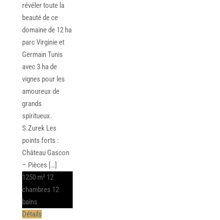
révéler toute la
beauté de ce
domaine de 12 ha
parc Virginie et
Germain Tunis
avec 3 ha de
vignes pour les
amoureux de
grands
spiritueux.
S.Zurek Les
points forts :
Château Gascon
– Pièces […]
1250 m²
12
chambres
12
bains
Détails