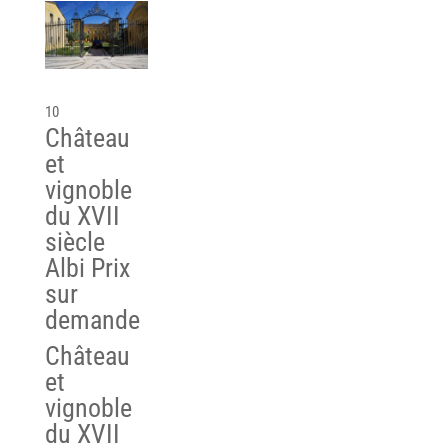
10
Château
et
vignoble
du XVII
siècle
Albi
Prix
sur
demande
Château
et
vignoble
du XVII