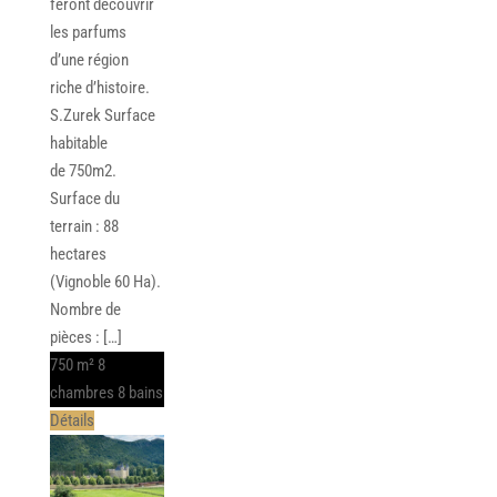
feront découvrir
les parfums
d’une région
riche d’histoire.
S.Zurek Surface
habitable
de 750m2.
Surface du
terrain : 88
hectares
(Vignoble 60 Ha).
Nombre de
pièces : […]
750 m²
8
chambres
8 bains
Détails