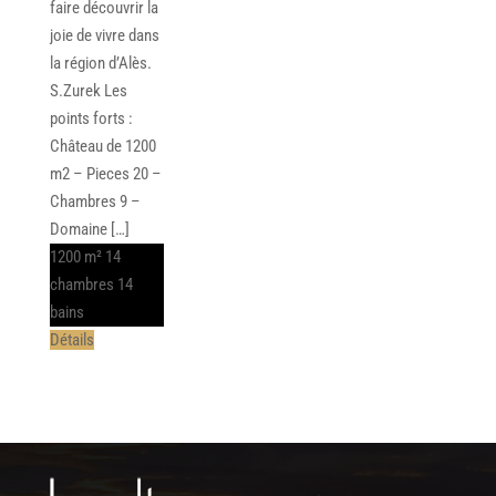
faire découvrir la
joie de vivre dans
la région d’Alès.
S.Zurek Les
points forts :
Château de 1200
m2 – Pieces 20 –
Chambres 9 –
Domaine […]
1200 m²
14
chambres
14
bains
Détails