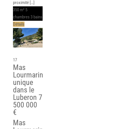
proximité […]
350 m²
5
chambres
3 bains
Détails
17
Mas
Lourmarin
unique
dans le
Luberon
7
500 000
€
Mas