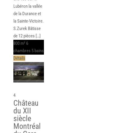
Lubéron la vallée
de la Durance et
la Sainte-Victoire.
S.Zurek Bâtisse
de 12 pièces […]
800 m²
6
chambres
5 bains
Détails
4
Château
du XII
siècle
Montréal