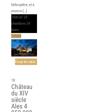
hélicoptère, et à
environ […]
7500 m²
24
chambres
24
bains
Détails
Coup de cœur
18
Château
du XIV
siècle
Ales
4